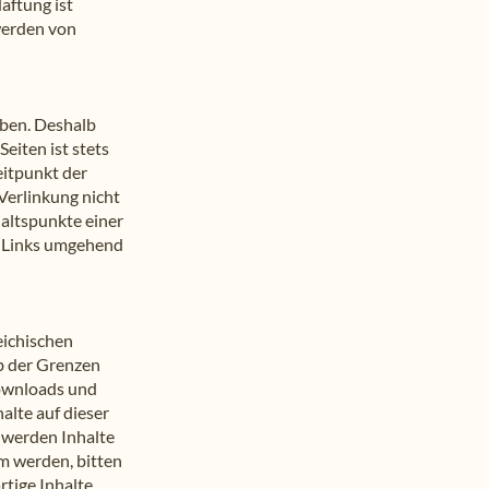
aftung ist
werden von
aben. Deshalb
eiten ist stets
eitpunkt der
Verlinkung nicht
haltspunkte einer
e Links umgehend
eichischen
lb der Grenzen
Downloads und
alte auf dieser
e werden Inhalte
am werden, bitten
tige Inhalte