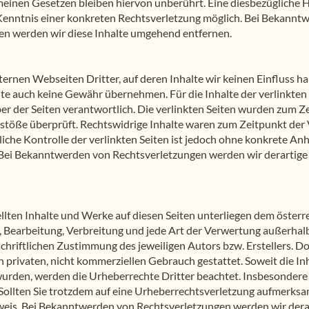
einen Gesetzen bleiben hiervon unberührt. Eine diesbezügliche H
 Kenntnis einer konkreten Rechtsverletzung möglich. Bei Bekannt
n werden wir diese Inhalte umgehend entfernen.
ernen Webseiten Dritter, auf deren Inhalte wir keinen Einfluss h
te auch keine Gewähr übernehmen. Für die Inhalte der verlinkten S
ber der Seiten verantwortlich. Die verlinkten Seiten wurden zum Z
stöße überprüft. Rechtswidrige Inhalte waren zum Zeitpunkt der 
iche Kontrolle der verlinkten Seiten ist jedoch ohne konkrete An
 Bei Bekanntwerden von Rechtsverletzungen werden wir derartig
ellten Inhalte und Werke auf diesen Seiten unterliegen dem österr
g, Bearbeitung, Verbreitung und jede Art der Verwertung außerha
chriftlichen Zustimmung des jeweiligen Autors bzw. Erstellers. 
n privaten, nicht kommerziellen Gebrauch gestattet. Soweit die Inh
t wurden, werden die Urheberrechte Dritter beachtet. Insbesonder
. Sollten Sie trotzdem auf eine Urheberrechtsverletzung aufmerks
eis. Bei Bekanntwerden von Rechtsverletzungen werden wir derar