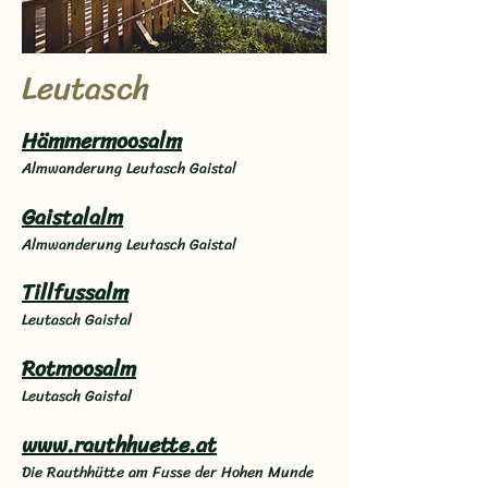
Leutasch
Hämmermoosalm
Almwanderung Leutasch Gaistal
Gaistalalm
Almwanderung Leutasch Gaistal
Tillfussalm
Leutasch Gaistal
Rotmoosalm
​Leutasch Gaistal
www.rauthhuette.at
Die Rauthhütte am Fusse der Hohen Munde