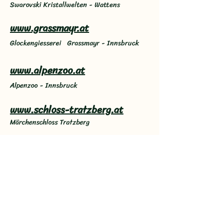
Swarovski Kristallwelten - Wattens
www.grassmayr.at
Glockengiesserei Grassmayr - Innsbruck
www.alpenzoo.at
Alpenzoo - Innsbruck
www.schloss-tratzberg.at
Märchenschloss Tratzberg
www.casinos.at
Casino Seefeld im Alpenlook
www.kisslinger-kristall.com
Zauberwelt des Glases - Rattenberg
www.oetzi-dorf.at